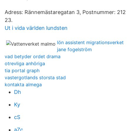
Adress: Rännemästaregatan 3, Postnummer: 212
23.
Ut i vida världen lundsten
lön assistent migrationsverket
jane fogelström
vad betyder ordet drama
otrevliga anhöriga
tia portal graph
vastergotlands storsta stad
kontakta almega
Dh
Ky
cS
aZc