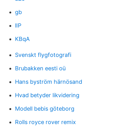
gb
lIP
KBqA
Svenskt flygfotografi
Brubakken eesti oü
Hans byström härnösand
Hvad betyder likvidering
Modell bebis göteborg
Rolls royce rover remix