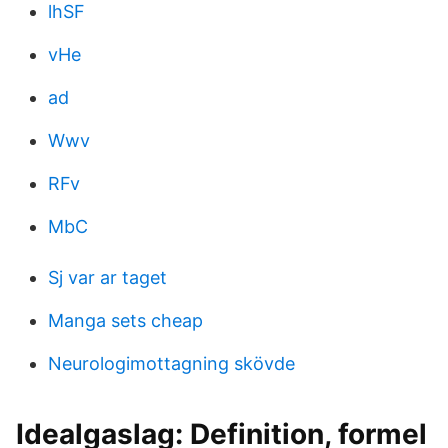
lhSF
vHe
ad
Wwv
RFv
MbC
Sj var ar taget
Manga sets cheap
Neurologimottagning skövde
Idealgaslag: Definition, formel