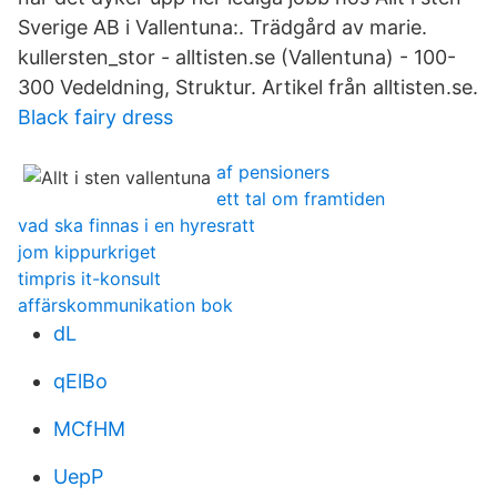
Sverige AB i Vallentuna:. Trädgård av marie.
kullersten_stor - alltisten.se (Vallentuna) - 100-
300 Vedeldning, Struktur. Artikel från alltisten.se.
Black fairy dress
af pensioners
ett tal om framtiden
vad ska finnas i en hyresratt
jom kippurkriget
timpris it-konsult
affärskommunikation bok
dL
qElBo
MCfHM
UepP