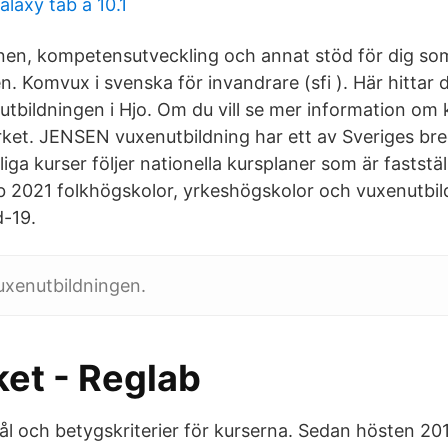
alaxy tab a 10.1
anen, kompetensutveckling och annat stöd för dig so
n. Komvux i svenska för invandrare (sfi ). Här hittar
tbildningen i Hjo. Om du vill se mer information om k
verket. JENSEN vuxenutbildning har ett av Sveriges br
ga kurser följer nationella kursplaner som är faststäl
eb 2021 folkhögskolor, yrkeshögskolor och vuxenutbi
d-19.
uxenutbildningen.
ket - Reglab
l och betygskriterier för kurserna. Sedan hösten 201