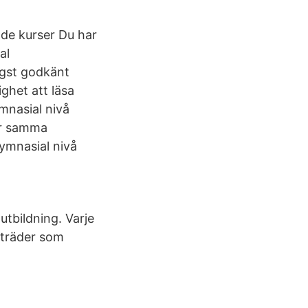
nde kurser Du har
al
ägst godkänt
ighet att läsa
mnasial nivå
är samma
ymnasial nivå
tbildning. Varje
llträder som