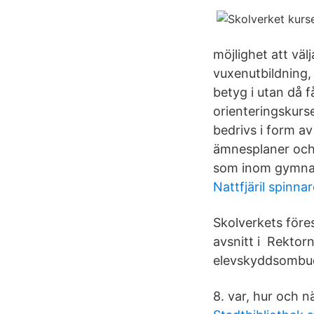
möjlighet att vä
vuxenutbildning,
betyg i utan då f
orienteringskurs
bedrivs i form a
ämnesplaner och
som inom gymnasi
Nattfjäril spinnar
Skolverkets före
avsnitt i Rektorn
elevskyddsombud
8. var, hur och n