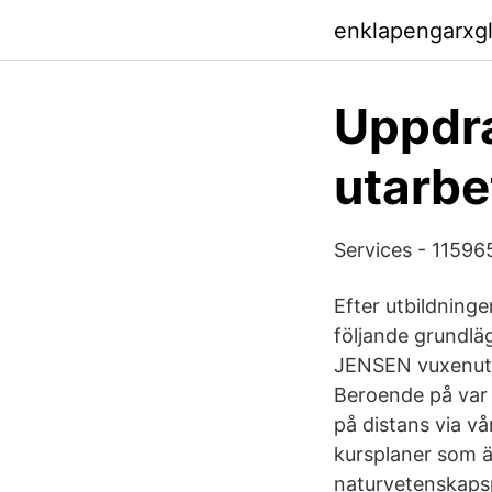
enklapengarxg
Uppdra
utarbe
Services - 11596
Efter utbildninge
följande grundlä
JENSEN vuxenutbi
Beroende på var 
på distans via vår
kursplaner som ä
naturvetenskaps