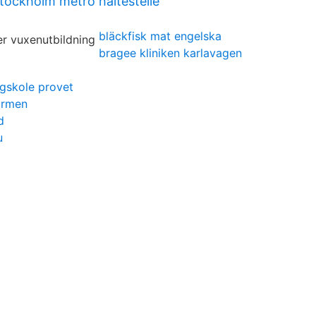
stockholm metro haltestelle
bläckfisk mat engelska
bragee kliniken karlavagen
gskole provet
armen
d
u