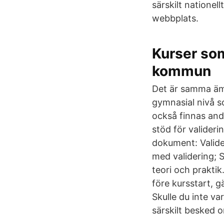
särskilt nationel
webbplats.
Kurser som
kommun
Det är samma äm
gymnasial nivå s
också finnas and
stöd för valideri
dokument: Valide
med validering; 
teori och praktik
före kursstart, 
Skulle du inte va
särskilt besked 