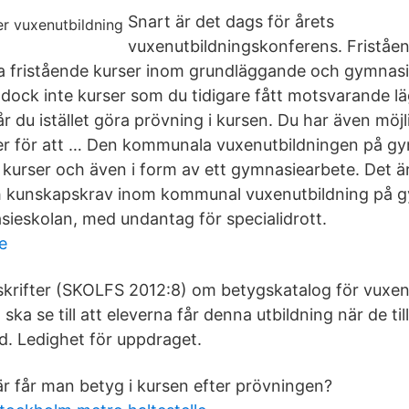
Snart är det dags för årets
vuxenutbildningskonferens. Friståe
lja fristående kurser inom grundläggande och gymnasi
 dock inte kurser som du tidigare fått motsvarande l
år du istället göra prövning i kursen. Du har även möjl
er för att … Den kommunala vuxenutbildningen på gy
v kurser och även i form av ett gymnasiearbete. Det 
 kunskapskrav inom kommunal vuxenutbildning på g
eskolan, med undantag för specialidrott.
e
skrifter (SKOLFS 2012:8) om betygskatalog för vuxenu
 ska se till att eleverna får denna utbildning när de ti
. Ledighet för uppdraget.
är får man betyg i kursen efter prövningen?