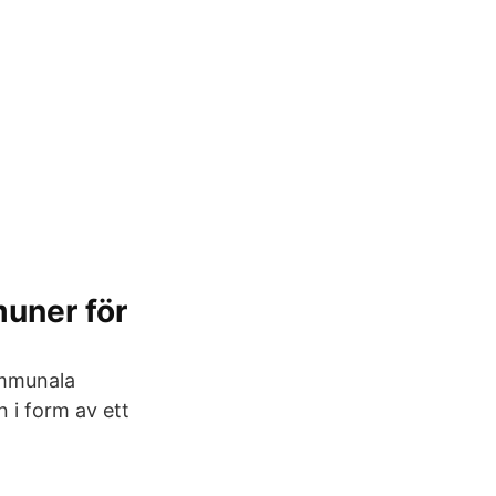
muner för
ommunala
 i form av ett