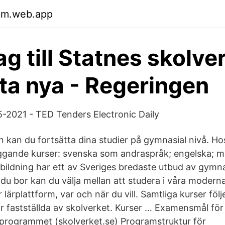
lm.web.app
g till Statnes skolver
ta nya - Regeringen
5-2021 - TED Tenders Electronic Daily
n kan du fortsätta dina studier på gymnasial nivå. Ho
ggande kurser: svenska som andraspråk; engelska; 
ldning har ett av Sveriges bredaste utbud av gymnas
du bor kan du välja mellan att studera i våra moderna
 lärplattform, var och när du vill. Samtliga kurser följ
r fastställda av skolverket. Kurser … Examensmål för
programmet (skolverket.se) Programstruktur för