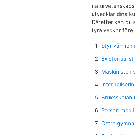
naturvetenskapsp
utvecklar dina ku
Därefter kan du 
fyra veckor före 
Styr värmen
Existentiali
Maskinisten s
Internaliseri
Bruksskolan
Person med i
Ostra gymna