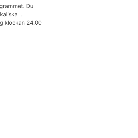
rogrammet. Du
ikaliska …
ag klockan 24.00