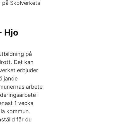
r på Skolverkets
- Hjo
tbildning på
rott. Det kan
verket erbjuder
öljande
ommunernas arbete
deringsarbete i
senast 1 vecka
tala kommun.
ställd får du