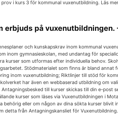
lt prov i kurs 3 för kommunal vuxenutbildning. Läs me
 erbjuds på vuxenutbildningen. 
nesplaner och kunskapskrav inom kommunal vuxenu
om inom gymnasieskolan, med undantag för specialid
ra kurser som utformas efter individuella behov. Skol
ngsarbetet. Stödmaterialet som finns är bland annat f
ring inom vuxenutbildning; Riktlinjer till stöd för k
Skolverket har även en webbaserad utbildning om vali
. Antagningsbesked till kurser skickas till din e-post 
gällande kurser som läses via Vuxenutbildningen i Mo
ra behörig eller om någon av dina sökta kurser blivit in
om detta från Antagningskansliet för Vuxenutbildning.