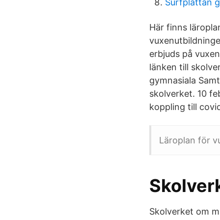
Surfplattan g
Här finns läropl
vuxenutbildninge
erbjuds på vuxenu
länken till skol
gymnasiala Samtli
skolverket. 10 f
koppling till covi
Läroplan för v
Skolver
Skolverket om må