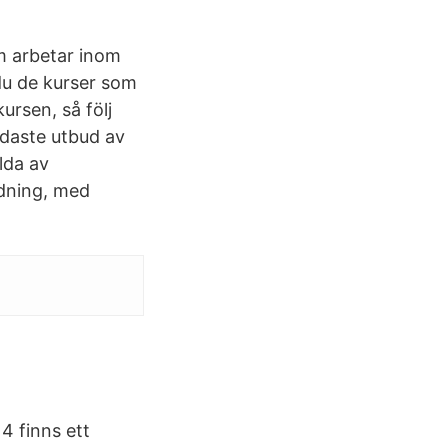
m arbetar inom
 du de kurser som
ursen, så följ
edaste utbud av
lda av
ldning, med
4 finns ett