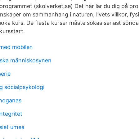
rogrammet (skolverket.se) Det här lär du dig på p
nskaper om sammanhang i naturen, livets villkor, fys
söka kurs. De flesta kurser måste sökas senast sönd
kursstart.
 med mobilen
stiska människosynen
erie
ng socialpsykologi
 hoganas
ntegritet
siet umea