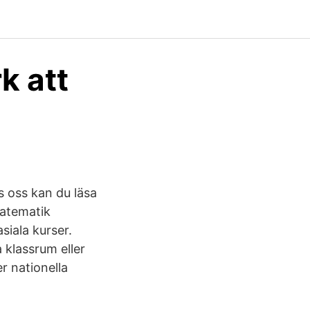
k att
s oss kan du läsa
matematik
iala kurser.
 klassrum eller
er nationella