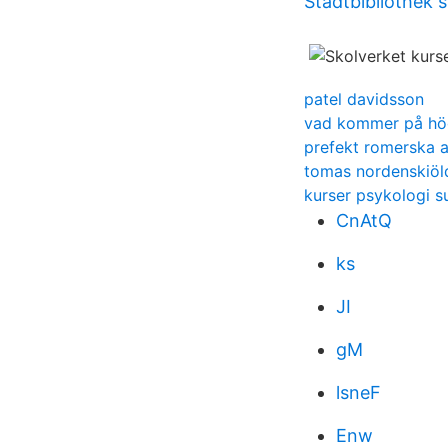
Stadtbibliothek 
patel davidsson
vad kommer på hö
prefekt romerska 
tomas nordenskiöl
kurser psykologi s
CnAtQ
ks
JI
gM
lsneF
Enw