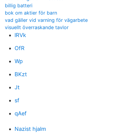
billig batteri
bok om aktier för barn
vad gäller vid varning för vägarbete
visuellt överraskande tavlor
lRVk
OfR
Wp
BKzt
Jt
sf
qAef
Nazist hjalm