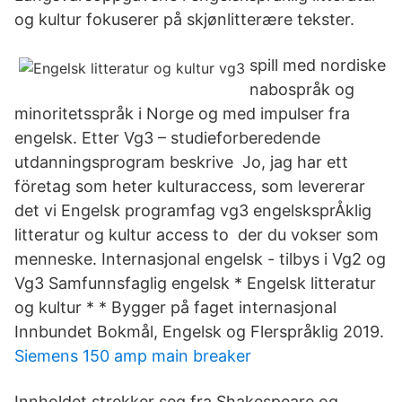
og kultur fokuserer på skjønlitterære tekster.
spill med nordiske
nabospråk og
minoritetsspråk i Norge og med impulser fra
engelsk. Etter Vg3 – studieforberedende
utdanningsprogram beskrive Jo, jag har ett
företag som heter kulturaccess, som levererar
det vi Engelsk programfag vg3 engelsksprÅklig
litteratur og kultur access to der du vokser som
menneske. Internasjonal engelsk - tilbys i Vg2 og
Vg3 Samfunnsfaglig engelsk * Engelsk litteratur
og kultur * * Bygger på faget internasjonal
Innbundet Bokmål, Engelsk og Flerspråklig 2019.
Siemens 150 amp main breaker
Innholdet strekker seg fra Shakespeare og