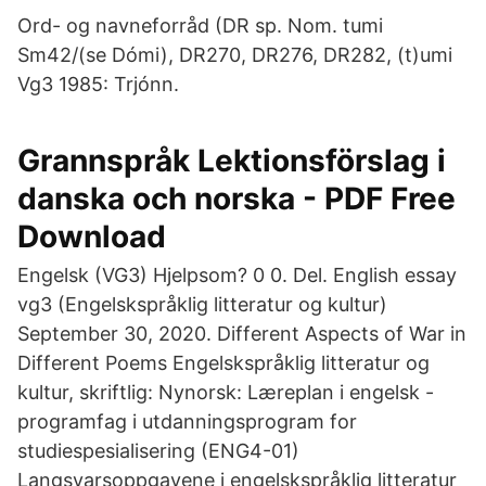
Ord- og navneforråd (DR sp. Nom. tumi
Sm42/(se Dómi), DR270, DR276, DR282, (t)umi
Vg3 1985: Trjónn.
Grannspråk Lektionsförslag i
danska och norska - PDF Free
Download
Engelsk (VG3) Hjelpsom? 0 0. Del. English essay
vg3 (Engelskspråklig litteratur og kultur)
September 30, 2020. Different Aspects of War in
Different Poems Engelskspråklig litteratur og
kultur, skriftlig: Nynorsk: Læreplan i engelsk -
programfag i utdanningsprogram for
studiespesialisering (ENG4-01)
Langsvarsoppgavene i engelskspråklig litteratur